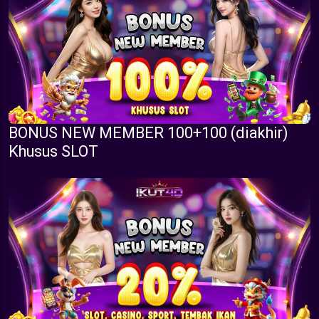
BONUS NEW MEMBER 100+100 (diakhir)
Khusus SLOT