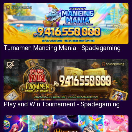
Turnamen Mancing Mania - Spadegaming
Play and Win Tournament - Spadegaming