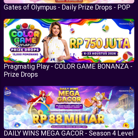
Gates of Olympus - Daily Prize Drops - POP
Pragmatig Play - COLOR GAME BONANZA -
Prize Drops
DAILY WINS MEGA GACOR - Season 4 Level