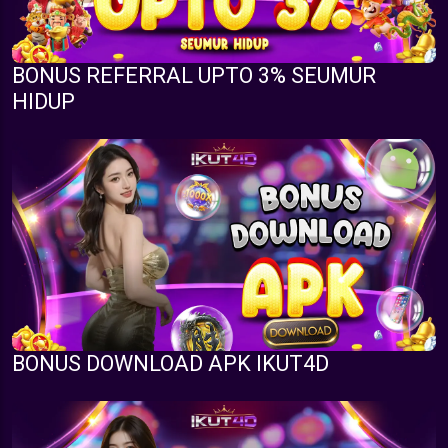
BONUS REFERRAL UPTO 3% SEUMUR
HIDUP
BONUS DOWNLOAD APK IKUT4D