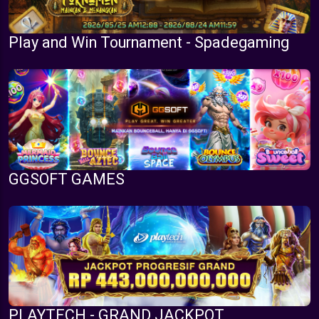
Play and Win Tournament - Spadegaming
GGSOFT GAMES
PLAYTECH - GRAND JACKPOT