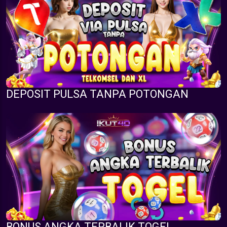
DEPOSIT PULSA TANPA POTONGAN
BONUS ANGKA TERBALIK TOGEL