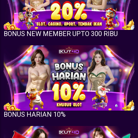
BONUS NEW MEMBER UPTO 300 RIBU
BONUS HARIAN 10%