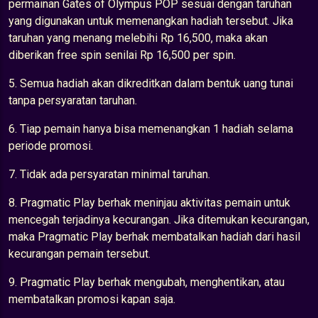
permainan Gates of Olympus POP sesuai dengan taruhan
yang digunakan untuk memenangkan hadiah tersebut. Jika
taruhan yang menang melebihi Rp 16,500, maka akan
diberikan free spin senilai Rp 16,500 per spin.
5. Semua hadiah akan dikreditkan dalam bentuk uang tunai
tanpa persyaratan taruhan.
6. Tiap pemain hanya bisa memenangkan 1 hadiah selama
periode promosi.
7. Tidak ada persyaratan minimal taruhan.
8. Pragmatic Play berhak meninjau aktivitas pemain untuk
mencegah terjadinya kecurangan. Jika ditemukan kecurangan,
maka Pragmatic Play berhak membatalkan hadiah dari hasil
kecurangan pemain tersebut.
9. Pragmatic Play berhak mengubah, menghentikan, atau
membatalkan promosi kapan saja.