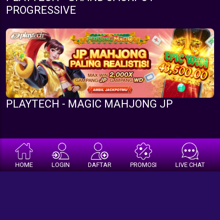
PROGRESSIVE
PLAYTECH - MAGIC MAHJONG JP
HOME
LOGIN
DAFTAR
PROMOSI
LIVE CHAT